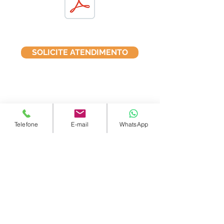
SOLICITE ATENDIMENTO
contato@lydcentroauditivo.com.br
Telefone
E-mail
WhatsApp
Telefone:
+55 31 3327-2991
WhatsApp
+55 31
3327-2991
Belo Horizonte/MG